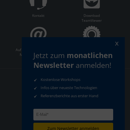
Kontakt
Download
TeamViewer
x
Auf dem Laufenden bleiben:
ServiceCenter
Jetzt zum
monatlichen
Newsletter abonnieren
Newsletter
anmelden!
Kostenlose Workshops
AGB
Datenschutz
Impressum
Infos über neueste Technologien
Compliance
Referenzberichte aus erster Hand
Zum Newsletter anmelden