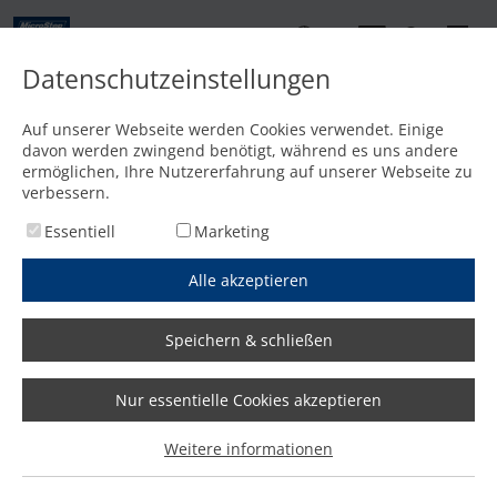
DE
Datenschutzeinstellungen
Kontakt
Auf unserer Webseite werden Cookies verwendet. Einige
davon werden zwingend benötigt, während es uns andere
Startseite
/
PageNotFound
ermöglichen, Ihre Nutzererfahrung auf unserer Webseite zu
40
verbessern.
Essentiell
Marketing
Alle akzeptieren
Speichern & schließen
Nur essentielle Cookies akzeptieren
Weitere informationen