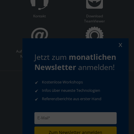
Kontakt
Download
TeamViewer
x
Auf dem Laufenden bleiben:
ServiceCenter
Jetzt zum
monatlichen
Newsletter abonnieren
Newsletter
anmelden!
Kostenlose Workshops
AGB
Datenschutz
Impressum
Infos über neueste Technologien
Compliance
Referenzberichte aus erster Hand
Zum Newsletter anmelden