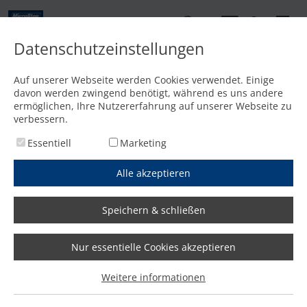
DE
Datenschutzeinstellungen
Kontakt
Auf unserer Webseite werden Cookies verwendet. Einige
davon werden zwingend benötigt, während es uns andere
Startseite
/
PageNotFound
ermöglichen, Ihre Nutzererfahrung auf unserer Webseite zu
40
verbessern.
Essentiell
Marketing
Alle akzeptieren
Speichern & schließen
Nur essentielle Cookies akzeptieren
Weitere informationen