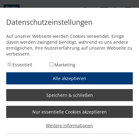
DE
Datenschutzeinstellungen
Kontakt
Auf unserer Webseite werden Cookies verwendet. Einige
davon werden zwingend benötigt, während es uns andere
Startseite
/
Features
/
3D-Schneidkopf für Fasenschnitte bis 45°
ermöglichen, Ihre Nutzererfahrung auf unserer Webseite zu
verbessern.
Essentiell
Marketing
Alle akzeptieren
Speichern & schließen
Nur essentielle Cookies akzeptieren
Weitere informationen