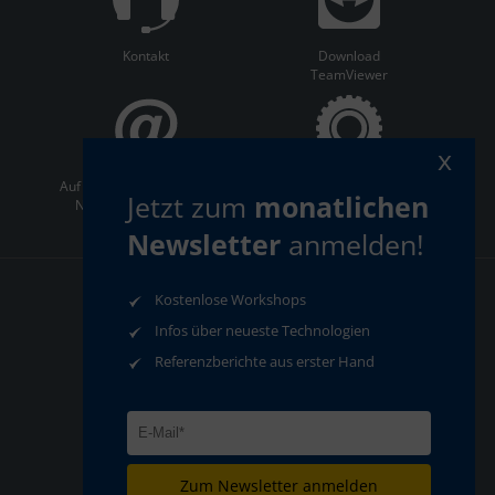
Kontakt
Download
TeamViewer
x
Auf dem Laufenden bleiben:
ServiceCenter
Jetzt zum
monatlichen
Newsletter abonnieren
Newsletter
anmelden!
Kostenlose Workshops
AGB
Datenschutz
Infos über neueste Technologien
Impressum
Compliance
Referenzberichte aus erster Hand
Zum Newsletter anmelden