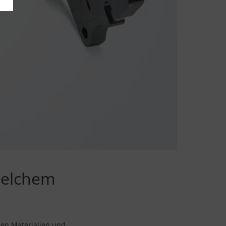
 welchem
den Materialien und