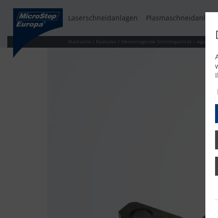
Laserschneidanlagen
Plasmaschneidanlage
Startseite
/
Features
/
Hervorragende Schnittqualität – egal be