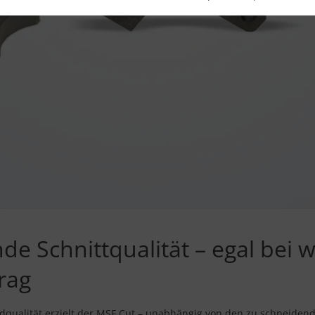
de Schnittqualität – egal bei
rag
dqualität erzielt der MSF Cut – unabhängig von den zu schneiden