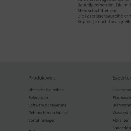
Bauteilgeometrien. Die im 
Mehrschichtbetrieb.
Die Faserlaserbaureihe er
Kupfer. Je nach Laserquell
Produktwelt
Experte
Übersicht Baureihen
Laserschn
Referenzen
Plasmasch
Software & Steuerung
Brennschn
Gebrauchtmaschinen I
Wasserstr
Vorführanlagen
Abkanten
Sonderlös