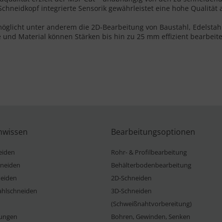
Schneidkopf integrierte Sensorik gewährleistet eine hohe Qualität
möglicht unter anderem die 2D-Bearbeitung von Baustahl, Edelsta
e und Material können Stärken bis hin zu 25 mm effizient bearbeit
nwissen
Bearbeitungsoptionen
eiden
Rohr- & Profilbearbeitung
neiden
Behälterbodenbearbeitung
eiden
2D-Schneiden
ahlschneiden
3D-Schneiden
(Schweißnahtvorbereitung)
ungen
Bohren, Gewinden, Senken