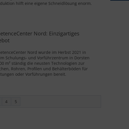
oduktion hilft eine eigene Schneidlösung enorm.
tenceCenter Nord: Einzigartiges
ebot
etenceCenter Nord wurde im Herbst 2021 in
Im Schulungs- und Vorführzentrum in Dorsten
00 m² ständig die neusten Technologien zur
chen, Rohren, Profilen und Behälterböden für
tungen oder Vorführungen bereit.
4
5