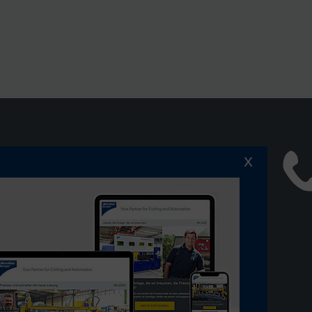
x
 dem Laufenden bleiben:
ServiceCenter
ewsletter abonnieren
Compliance