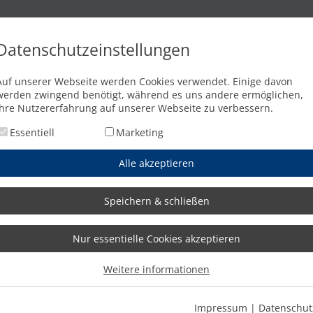
n
Brennschneidanlagen
Wasserstrahlschneidanlagen
Abkant
Datenschutzeinstellungen
Auf unserer Webseite werden Cookies verwendet. Einige davon
werden zwingend benötigt, während es uns andere ermöglichen,
Ihre Nutzererfahrung auf unserer Webseite zu verbessern.
Essentiell
Marketing
Alle akzeptieren
Speichern & schließen
„Hat einfach gep
mehrfach von fl
Nur essentielle Cookies akzeptieren
Kammerer Tankbau pr
Weitere informationen
zur Lagerung und Spe
oder auch als Puffer
Schneidanlage kann 
Impressum
|
Datenschut