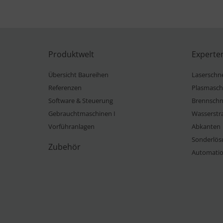
Produktwelt
Experte
Übersicht Baureihen
Laserschn
Referenzen
Plasmasch
Software & Steuerung
Brennschn
Gebrauchtmaschinen I
Wasserstr
Vorführanlagen
Abkanten
Sonderlös
Zubehör
Automati