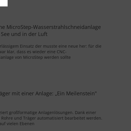
ine MicroStep-Wasserstrahlschneidanlage
 See und in der Luft
lässigem Einsatz der musste eine neue her: für die
r klar, dass es wieder eine CNC-
anlage von MicroStep werden sollte
äger mit einer Anlage: „Ein Meilenstein"
ziert großformatige Anlagenlösungen. Dank einer
Rohre und Träger automatisiert bearbeitet werden.
auf vielen Ebenen