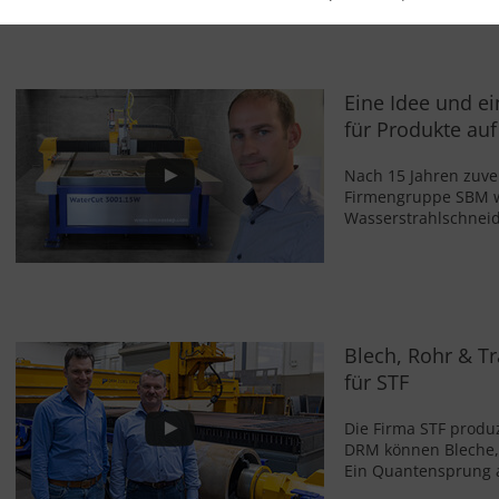
flexibler arbeiten"
Eine Idee und e
für Produkte auf
Nach 15 Jahren zuver
Firmengruppe SBM wa
Wasserstrahlschneid
Blech, Rohr & Tr
für STF
Die Firma STF produ
DRM können Bleche, 
Ein Quantensprung 