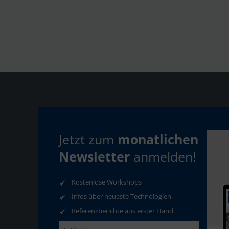
Jetzt zum
monatlichen
Newsletter
anmelden!
Kontakt
Download
Auf
TeamViewer
N
Kostenlose Workshops
Infos über neueste Technologien
Referenzberichte aus erster Hand
AGB
Datenschutz
Impressum