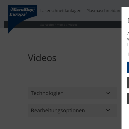
Laserschneidanlagen
Plasmaschneidanlage
Startseite
/
Media
/
Videos
Videos
Technologien
Autogenschneiden
Bearbeitungsoptionen
Laserschneiden
2D-Schneiden
Plasmaschneiden